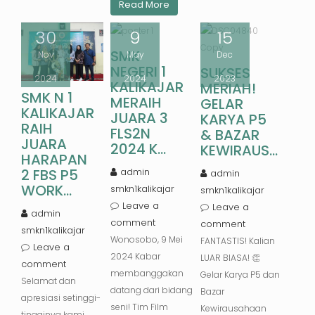
Read More
30
9
15
SMK
Nov
May
Dec
NEGERI 1
SUKSES
2024
2024
2023
KALIKAJAR
MERIAH!
SMK N 1
MERAIH
GELAR
KALIKAJAR
JUARA 3
KARYA P5
RAIH
FLS2N
& BAZAR
JUARA
2024 K...
KEWIRAUS...
HARAPAN
2 FBS P5
admin
admin
WORK...
smkn1kalikajar
smkn1kalikajar
Leave a
Leave a
admin
comment
comment
smkn1kalikajar
Wonosobo, 9 Mei
FANTASTIS! Kalian
Leave a
2024 Kabar
LUAR BIASA! 👏
comment
membanggakan
Gelar Karya P5 dan
Selamat dan
datang dari bidang
Bazar
apresiasi setinggi-
seni! Tim Film
Kewirausahaan
tingginya kami