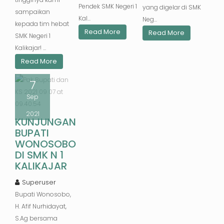
Pendek SMK Negeri 1
yang digelar di SMK
sampaikan
Kal...
Neg...
kepada tim hebat
Read More
Read More
SMK Negeri 1
Kalikajar! ...
Read More
7
Sep
2021
KUNJUNGAN
BUPATI
WONOSOBO
DI SMK N 1
KALIKAJAR
Superuser
Bupati Wonosobo,
H. Afif Nurhidayat,
S.Ag bersama