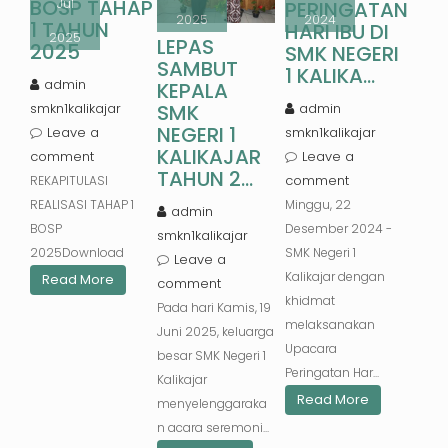
BOSP TAHAP
Jul
PERINGATAN
2025
2024
1 TAHUN
HARI IBU DI
2025
LEPAS
2025
SMK NEGERI
SAMBUT
1 KALIKA...
admin
KEPALA
SMK
smkn1kalikajar
admin
NEGERI 1
Leave a
smkn1kalikajar
KALIKAJAR
comment
Leave a
TAHUN 2...
comment
REKAPITULASI
REALISASI TAHAP 1
Minggu, 22
admin
BOSP
Desember 2024 -
smkn1kalikajar
2025Download
SMK Negeri 1
Leave a
Kalikajar dengan
Read More
comment
khidmat
Pada hari Kamis, 19
melaksanakan
Juni 2025, keluarga
Upacara
besar SMK Negeri 1
Peringatan Har...
Kalikajar
Read More
menyelenggaraka
n acara seremoni...