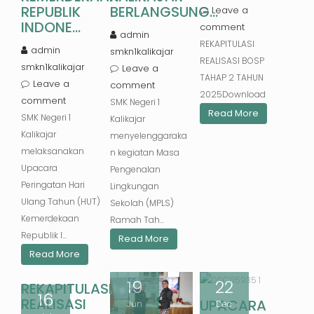
REPUBLIK
BERLANGSUNG...
Leave a
INDONE...
comment
admin
REKAPITULASI
admin
smkn1kalikajar
REALISASI BOSP
smkn1kalikajar
Leave a
TAHAP 2 TAHUN
Leave a
comment
2025Download
comment
SMK Negeri 1
Read More
SMK Negeri 1
Kalikajar
Kalikajar
menyelenggaraka
melaksanakan
n kegiatan Masa
Upacara
Pengenalan
Peringatan Hari
Lingkungan
Ulang Tahun (HUT)
Sekolah (MPLS)
Kemerdekaan
Ramah Tah...
Republik I...
Read More
Read More
19
22
REKAPITULASI
16
REALISASI
UPACARA
Jun
Dec