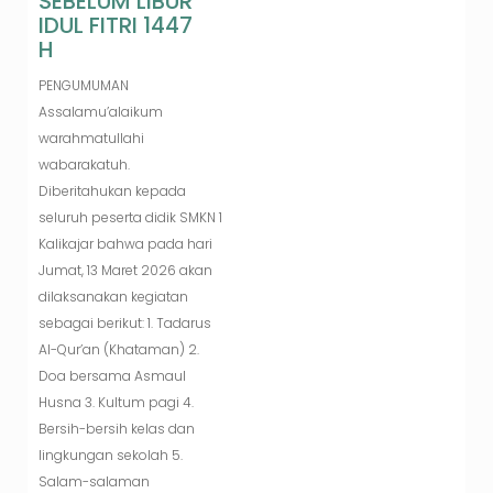
SEBELUM LIBUR
IDUL FITRI 1447
H
PENGUMUMAN
Assalamu’alaikum
warahmatullahi
wabarakatuh.
Diberitahukan kepada
seluruh peserta didik SMKN 1
Kalikajar bahwa pada hari
Jumat, 13 Maret 2026 akan
dilaksanakan kegiatan
sebagai berikut: 1. Tadarus
Al-Qur’an (Khataman) 2.
Doa bersama Asmaul
Husna 3. Kultum pagi 4.
Bersih-bersih kelas dan
lingkungan sekolah 5.
Salam-salaman