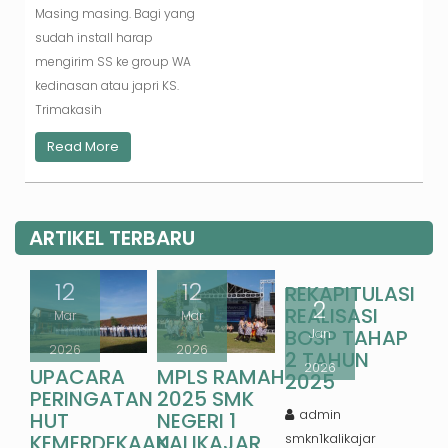
Masing masing. Bagi yang
sudah install harap
mengirim SS ke group WA
kedinasan atau japri KS.
Trimakasih
Read More
ARTIKEL TERBARU
12
12
REKAPITULASI
2
REALISASI
Mar
Mar
BOSP TAHAP
Jan
2026
2026
2 TAHUN
2026
UPACARA
MPLS RAMAH
2025
PERINGATAN
2025 SMK
admin
HUT
NEGERI 1
KEMERDEKAAN
KALIKAJAR
smkn1kalikajar