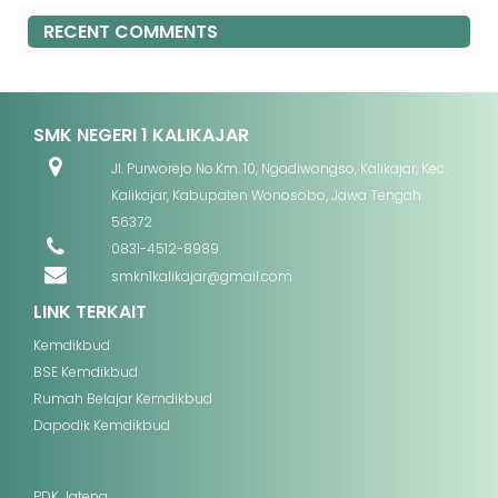
RECENT COMMENTS
SMK NEGERI 1 KALIKAJAR
Jl. Purworejo No.Km. 10, Ngadiwongso, Kalikajar, Kec.
Kalikajar, Kabupaten Wonosobo, Jawa Tengah
56372
0831-4512-8989
smkn1kalikajar@gmail.com
LINK TERKAIT
Kemdikbud
BSE Kemdikbud
Rumah Belajar Kemdikbud
Dapodik Kemdikbud
PDK Jateng