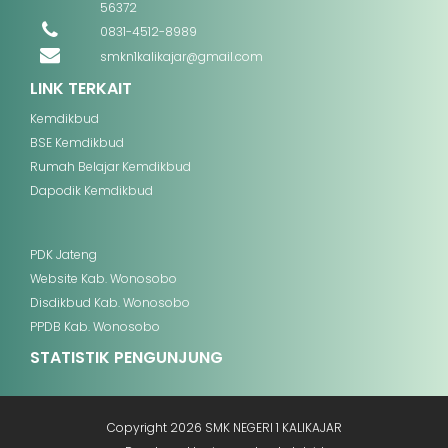
56372
0831-4512-8989
smkn1kalikajar@gmail.com
LINK TERKAIT
Kemdikbud
BSE Kemdikbud
Rumah Belajar Kemdikbud
Dapodik Kemdikbud
PDK Jateng
Website Kab. Wonosobo
Disdikbud Kab. Wonosobo
PPDB Kab. Wonosobo
STATISTIK PENGUNJUNG
Copyright 2026
SMK NEGERI 1 KALIKAJAR