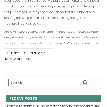
kebanggaan. Kami belajar bahwa juara bukan tentang sekali berdiri
di podium, tetapi tentang kemampuan menjaga nyala itu tetap
hidup. Tentang kualitas yang dijaga dengan disiplin tanpa cela.
Tentang tim yang berdiri solid seirama, saling menguatkan,
melangkah dengan satu visi.
This is not only a victory, it’s a legacy in the making. We rise stronger
every time we compete. We don’t just cook, we create excellence on
every plate, because excellence is not our destination, it is our habit.
POST
Juara I LKS Tataboga
NAVIGATION
Kab. Wonosobo
RECENT POSTS
Upacara Peringatan HUT Kemerdekaan Republik Indonesia ke-80