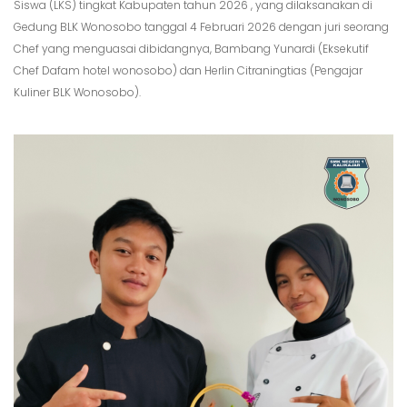
Siswa (LKS) tingkat Kabupaten tahun 2026 , yang dilaksanakan di
Gedung BLK Wonosobo tanggal 4 Februari 2026 dengan juri seorang
Chef yang menguasai dibidangnya, Bambang Yunardi (Eksekutif
Chef Dafam hotel wonosobo) dan Herlin Citraningtias (Pengajar
Kuliner BLK Wonosobo).