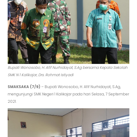
Bupati Wonosobo, H. Afif Nurhidayat, S.Ag bersama Kepala Sekolah
SMK N 1 Kalikajar, Drs. Rohmat Istiyadi
SMAKSAKA (7/9)
– Bupati Wonosobo, H. Afif Nurhidayat, S.Ag,
mengunjungi SMK Negeri 1 Kalikajar pada hari Selasa, 7 September
2021.