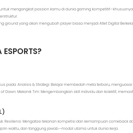
 untuk mengangkat passion kamu di dunia gaming kompetitif—khususnya
rstruktur.
ing ground yang akan mengubah player biasa menjadi Atlet Digital Berkel
 ESPORTS?
us pada: Analisis & Strategi: Belajar membedah meta terbaru, menguasai 
f Dawn. Mekanik Tim: Mengembangkan skill individu dan kolektif, memas
L)
tuk: Resiliensi: Mengatasi tekanan kompetisi dan kemampuan comeback dari
isiplin waktu, dan tanggung jawab—modal utama untuk dunia kerja.