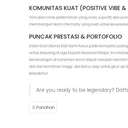
KOMUNITAS KUAT (POSITIVE VIBE & 
Temukan circle pertemanan yang solid, suportif, dan pu
membangun team chemistry yang kuat untuk kesuksesa
PUNCAK PRESTASI & PORTOFOLIO
Inilah Goal Utama Kita! Kami fokus pada kompetisi pali
untuk berjuang di Liga Esports Nasional Pelajar. Ini ch
Kemenangan di turnamen resmi dapat menjadi nilai tam
skill dan komitmen tinggi. Jika kamu siap untuk glow up 
terbaikmu!
Are you ready to be legendary? Daf
POST
Panahan
NAVIGATION