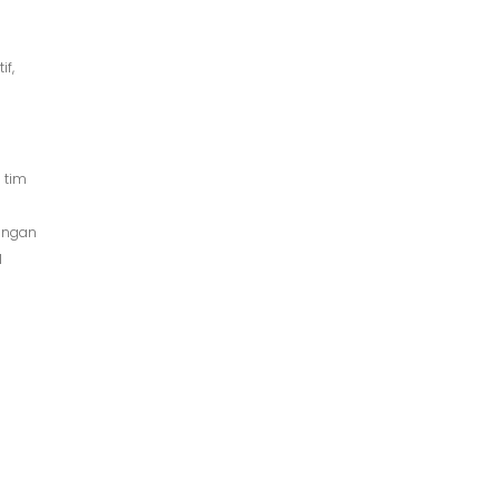
if,
 tim
dengan
l