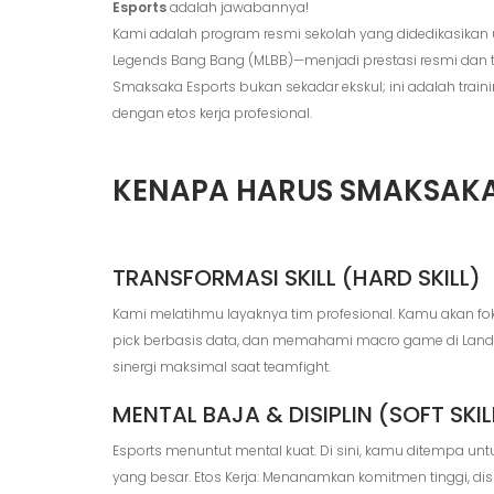
Esports
adalah jawabannya!
Kami adalah program resmi sekolah yang didedikasikan
Legends Bang Bang (MLBB)—menjadi prestasi resmi dan te
Smaksaka Esports bukan sekadar ekskul; ini adalah train
dengan etos kerja profesional.
KENAPA HARUS SMAKSAKA
TRANSFORMASI SKILL (HARD SKILL)
Kami melatihmu layaknya tim profesional. Kamu akan fok
pick berbasis data, dan memahami macro game di Land o
sinergi maksimal saat teamfight.
MENTAL BAJA & DISIPLIN (SOFT SKIL
Esports menuntut mental kuat. Di sini, kamu ditempa un
yang besar. Etos Kerja: Menanamkan komitmen tinggi, d