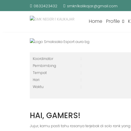
Skip
0832423432
smkn1kalikajar@gmail.com
to
SMAKSAKA ESPORTS
content
Home
Profile
K
Koordinator
:
Pembimbing
:
Tempat
:
Hari
:
Waktu
:
HAI, GAMERS!
Jujur, kamu pasti tahu rasanya terjebak di solo rank ya