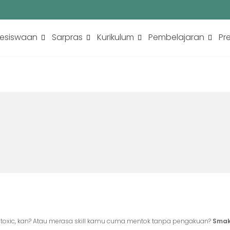
esiswaan
Sarpras
Kurikulum
Pembelajaran
Pr
ng toxic, kan? Atau merasa skill kamu cuma mentok tanpa pengakuan?
Smak