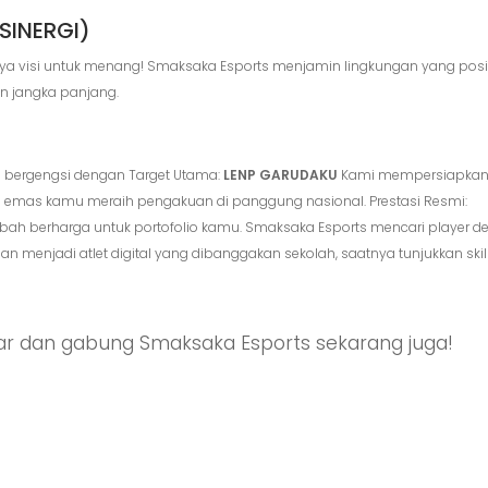
SINERGI)
nya visi untuk menang! Smaksaka Esports menjamin lingkungan yang posit
n jangka panjang.
ng bergengsi dengan Target Utama:
LENP GARUDAKU
Kami mempersiapkan
ance emas kamu meraih pengakuan di panggung nasional. Prestasi Resmi:
bah berharga untuk portofolio kamu. Smaksaka Esports mencari player 
dan menjadi atlet digital yang dibanggakan sekolah, saatnya tunjukkan skil
tar dan gabung Smaksaka Esports sekarang juga!